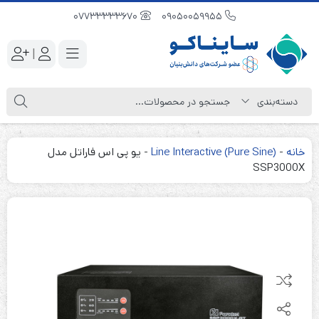
07733333670
09050059955
|
خانه
-
Line Interactive (Pure Sine)
-
یو پی اس فاراتل مدل
SSP3000X