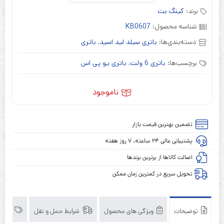
برند:
کینگ بت
شناسه محصول:
KB0607
دسته‌بندی‌ها:
باتری سیلد لید اسید
,
باتری
برچسب‌ها:
باتری 6 ولت
,
باتری یو پی اس
ناموجود
تضمین بهترین قیمت بازار
پشتیبانی عالی ۲۴ ساعته، ۷ روز هفته
اصالت کالاها از برترین برندها
تحویل سریع در کمترین زمان ممکن
توضیحات
ویژگی های محصول
شرایط حمل و نقل
برند