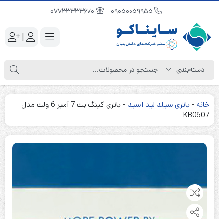
07733333670
09050059955
|
خانه
-
باتری سیلد لید اسید
-
باتری کینگ بت 7 آمپر 6 ولت مدل
KB0607