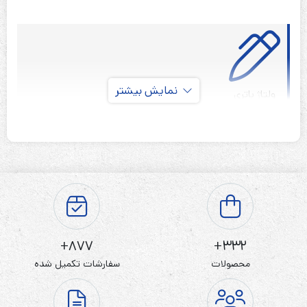
نمایش بیشتر
۶ ولت
ولتاژ باتری
۷ آمپر
آمپر باتری
T1
نوع ترمینال
۴ ماه
گارانتی
۲۰۲۲
سال تولید
باتری کینگ بت 7 آمپر 6 ولت یک باتری سیلد لید اسید است که
877+
332+
در انواع کاربردهای برقی استفاده می‌شوند. به خصوص در
محصولات
سفارشات تکمیل شده
محل‌هایی که با قطعی برق بالا مواجه هستند و نیاز به برق AC