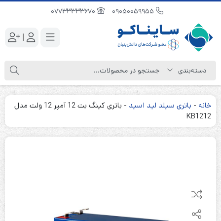
07733333670
09050059955
|
خانه
-
باتری سیلد لید اسید
-
باتری کینگ بت 12 آمپر 12 ولت مدل
KB1212