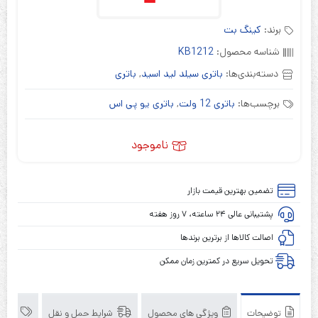
برند:
کینگ بت
شناسه محصول:
KB1212
دسته‌بندی‌ها:
باتری سیلد لید اسید
,
باتری
برچسب‌ها:
باتری 12 ولت
,
باتری یو پی اس
ناموجود
تضمین بهترین قیمت بازار
پشتیبانی عالی ۲۴ ساعته، ۷ روز هفته
اصالت کالاها از برترین برندها
تحویل سریع در کمترین زمان ممکن
توضیحات
ویژگی های محصول
شرایط حمل و نقل
برند