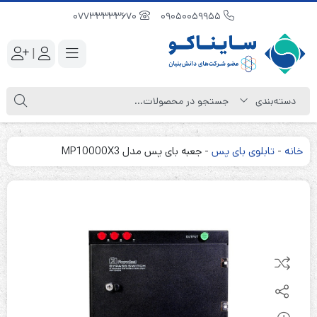
07733333670
09050059955
|
خانه
-
تابلوی بای پس
-
جعبه بای پس مدل MP10000X3