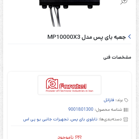
جعبه بای پس مدل MP10000X3
مشخصات فنی
برند:
فاراتل
شناسه محصول:
9001801300
دسته‌بندی‌ها:
تابلوی بای پس
,
تجهیزات جانبی یو پی اس
ناموجود