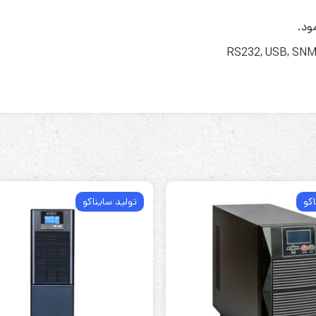
اکو
تولید سایناکو