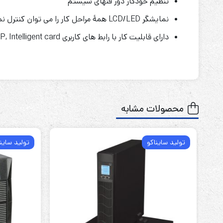
تنظیم خودکار دور فنهای سیستم
نمایشگر LCD/LED همۀ مراحل کار را می توان کنترل نمود.
دارای قابلیت کار با رابط های کاربری RS232, USB, SNMP, Intelligent card
محصولات مشابه
تولید سایناکو
تولید ساین