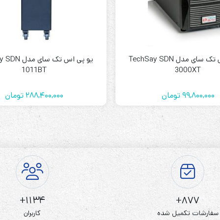
یو پی اس تک سای مدل TechSay SDN
یو پی اس تک سا
1011BT
3000XT
99,800,000
تومان
288,400,000
تومان
1134+
877+
سفارشات تکمیل شده
کاربران