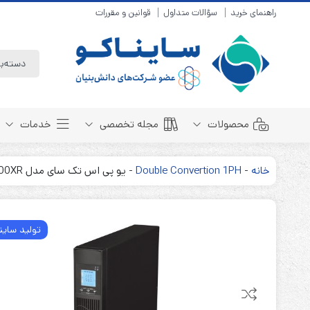
راهنمای خرید
سؤالات متداول
قوانین و مقررات
محصولات
مجله تخصصی
خدمات
خانه
-
Double Convertion 1PH
-
یو پی اس تک سای مدل TechSay SDE 2000XR
باتری سیلد لید اسید
مبانی باتری
باتری 4 ولت
انواع باتری
تولید ساین
باتری 6 ولت
تست و کنترل
باتری 12 ولت
طول عمر باتری
باتری لیتیوم
باتری هوشمند
باتری نیکل کادمیوم
بسته بندی و ایمنی
باتری نیکل متال هیدرید
روش های شارژ