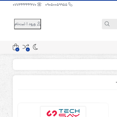
07733333670
09050059955
ورود | ثبت‌نام
0
0
کابینت باتری 48 ولت
کابینت باتری 96 ولت
کابینت باتری 240 ولت