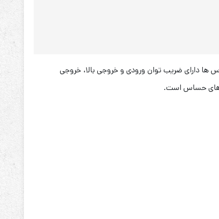
 اس های آنلاین دابل کانورژن با تکنولوژی کنترل DSP هستند. این یو پی اس ها دارای ضریب توان ورودی و خروجی بالا، خروجی