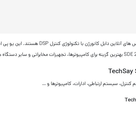
یو پی اس تک سای مدل TechSay SDE 2000XT ، یو پی
 کنترل، سیستم ارتباطی، ادارات، کامپیوترها و …