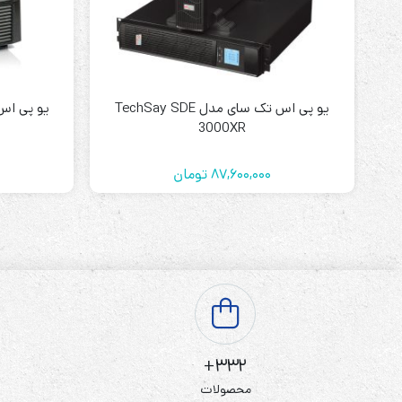
یو پی اس تک سای مدل TechSay SDE
3000XR
87,600,000
تومان
332+
محصولات