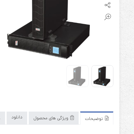
باتری آلکالاین
روش های تخلیه
سلاموند
موریسل
کینگ بت
یونیتکس پاور
دانلود
ویژگی های محصول
توضیحات