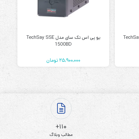
ی مدل TechSay SDN
یو پی اس تک سای مدل TechSay SSE
1500BD
25,900,000
تومان
110+
مطالب وبلاگ