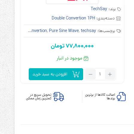
برند:
TechSay
دسته‌بندی:
Double Convertion 1PH
برچسب‌ها:
techsay
,
Pure Sine Wave
,
double convertion
,
آنلاین
,
ابزارهای مدیریت یوپی‌اس
77,800,000
تومان
تابلوی بای پس
ترانس ایزوله
موجود در انبار
تعداد:
افزودن به سبد خرید
یو
پی
اس
اصالت کالاها از برترین
تحویل سریع در
برندها
کمترین زمان ممکن
تک
سای
مدل
TechSay
SDE