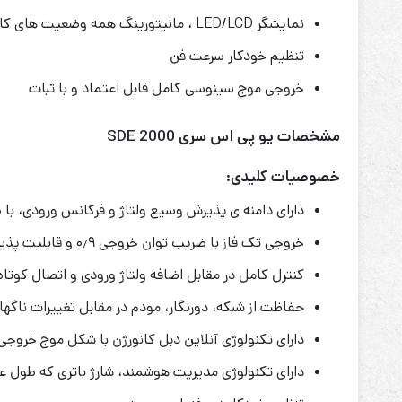
نمایشگر LED/LCD ، مانیتورینگ همه وضعیت های کاری
تنظیم خودکار سرعت فن
خروجی موج سینوسی کامل قابل اعتماد و با ثبات
مشخصات یو پی اس سری SDE 2000
خصوصیات کلیدی:
دارای دامنه ­ی پذیرش وسیع ولتاژ و فرکانس ورودی، با ضری
خروجی تک فاز با ضریب توان خروجی ۰٫۹ و قابلیت پذیرش بار بیشتر
کنترل کامل در مقابل اضافه ولتاژ ورودی و اتصال کوتاه 
حفاظت از شبکه، دورنگار، مودم در مقابل تغییرات ناگهان
دارای تکنولوژی آنلاین دبل کانورژن با شکل موج خروج
دارای تکنولوژی مدیریت هوشمند، شارژ باتری که طول عم