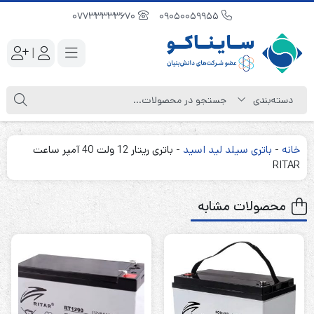
07733333670
09050059955
|
خانه
-
باتری سیلد لید اسید
-
باتری ریتار 12 ولت 40 آمپر ساعت
RITAR
محصولات مشابه