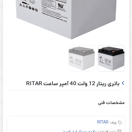
باتری ریتار 12 ولت 40 آمپر ساعت RITAR
مشخصات فنی
برند:
RITAR
دسته‌بندی:
باتری سیلد لید اسید