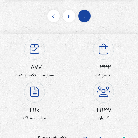
2
1
877+
332+
محصولات
سفارشات تکمیل شده
110+
1137+
کاربران
مطالب وبلاگ
دسترسی سریع