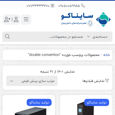
07733333670
09050059955
|
خانه
-
محصولات برچسب خورده "double convertion"
نمایش 1–16 از 21 نتیجه
نمایش فیلترها
تولید سایناکو
تولید سایناکو