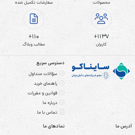
محصولات
سفارشات تکمیل شده
رنج گسترده ولتاژ ورودی با ضریب توان بیشتر از 97%
ضریب توان خروجی 0.9 و قابلیت اضافه بار بیشتر
محافظت کامل در مقابل اضافه ولتاژ
110+
1137+
نمایشگر LED/LCD ، مانیتورینگ همه وضعیت های کاری
کاربران
مطالب وبلاگ
تنظیم خودکار سرعت فن
خروجی موج سینوسی کامل قابل اعتماد و با ثبات
دسترسی سریع
سؤالات متداول
مشخصات یو پی اس سری SDN 3000
راهنمای خرید
خصوصیات کلیدی:
قوانین و مقررات
دارای دامنه ­ی پذیرش وسیع ولتاژ و فرکانس ورودی، با
درباره ما
تماس با ما
ضریب توان ورودی بزرگتر از ۰٫۹
خروجی تک فاز با ضریب توان خروجی ۰٫۹ و قابلیت
آدرس ما
نمادهای ما