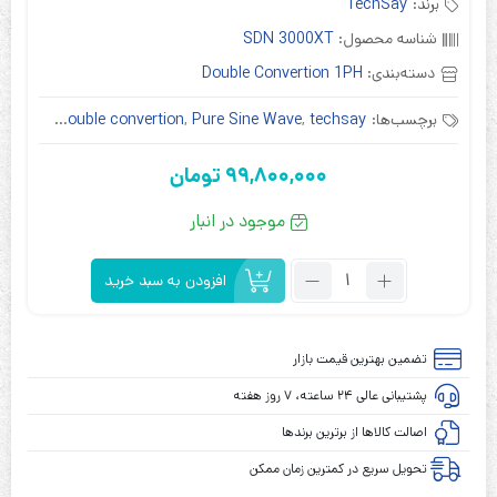
برند:
TechSay
شناسه محصول:
SDN 3000XT
دسته‌بندی:
Double Convertion 1PH
برچسب‌ها:
techsay
,
Pure Sine Wave
,
double convertion
,
آنلاین
,
ت
99,800,000
تومان
موجود در انبار
تعداد:
افزودن به سبد خرید
یو
پی
اس
تضمین بهترین قیمت بازار
تک
پشتیبانی عالی ۲۴ ساعته، ۷ روز هفته
سای
مدل
اصالت کالاها از برترین برندها
TechSay
تحویل سریع در کمترین زمان ممکن
SDN