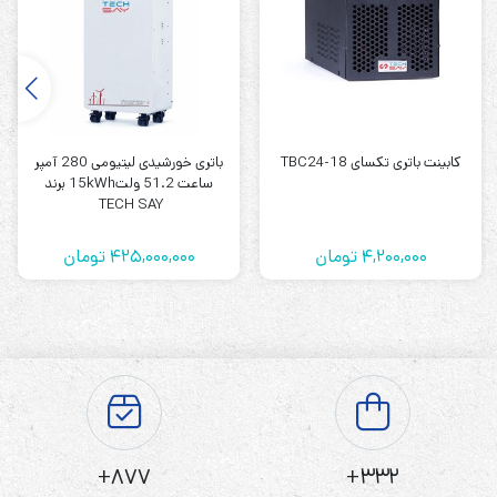
یو پی اس تک سای مدل TechSay SDN 3000XT ، یو پی اس
های آنلاین دابل کانورژن با تکنولوژی کنترل DSP هستند. این
یو پی اس ها دارای ضریب توان ورودی و خروجی بالا، خروجی
فرکانسی خود تنظیم شونده و مدیریت شبکه هستند. SDN
کابینت باتری تکسای TBC24-18
باتری خورشیدی لیتیومی 280 آمپر
ساعت 51.2 ولت15kWh برند
3000XT بهترین گزینه برای کامپیوترها، تجهیزات مخابراتی و
TECH SAY
سایر دستگاه های حساس است.
4,200,000
تومان
425,000,000
تومان
کاربرد یو پی اس تک سای مدل TechSay SDN
3000XT
مرکز داده اینترنت، شبکه، سرورها و ایستگاه های کاری، سیستم
کنترل، سیستم ارتباطی، ادارات، کامپیوترها و …
ویژگی‌های یو پی اس تک سای مدل TechSay SDN
877+
332+
3000XT