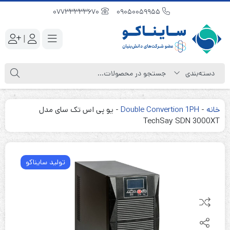
07733333670
09050059955
|
خانه
-
Double Convertion 1PH
-
یو پی اس تک سای مدل
TechSay SDN 3000XT
تولید سایناکو