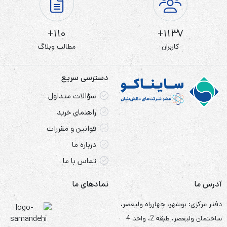
در محل‌هایی که با قطعی برق بالا مواجه هستند و نیاز به برق AC
جریان متناوب و یا همان برق شهری است.
110+
1137+
کاربران
مطالب وبلاگ
برای دیدن سایر آمپرهای این برند به دسته بندی
یونیتکس پاور
مراجعه کنید.
دسترسی سریع
سؤالات متداول
باتری یونیتکس پاور 18 آمپر 12 ولت
راهنمای خرید
باتری 12 ولت 18 آمپر مدل UP1218 یک باتری سیلد اسید
قوانین و مقررات
است که توسط شرکت یونیتکس پاور در ابعاد 181 × 77 × 167
درباره ما
میلیمتر طراحی شده و قابلیت شارژ به تعداد دفعات مکرر را دارد.
تماس با ما
این باتری UPS قابلیت کار کردن با ولتاژ 12 ولت با حداکثر
آدرس ما
نمادهای ما
ظرفیت جریان شارژ 18 آمپر ساعت را داشته و در مکان هایی که
دفتر مرکزی: بوشهر، چهارراه ولیعصر،
با قطعی زیاد برق مواجه هستند و به جریان مستقیم برق DC نیاز
ساختمان ولیعصر، طبقه 2، واحد 4