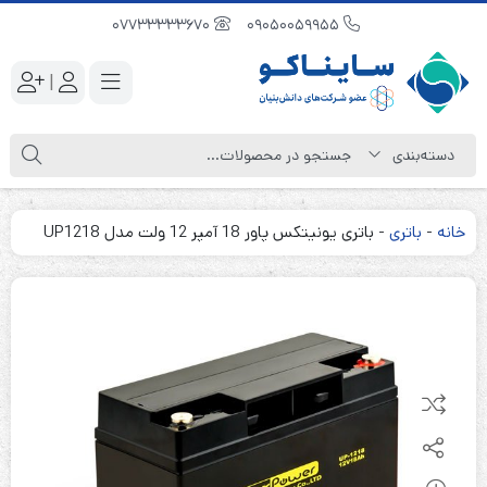
07733333670
09050059955
|
خانه
-
باتری
-
باتری یونیتکس پاور 18 آمپر 12 ولت مدل UP1218