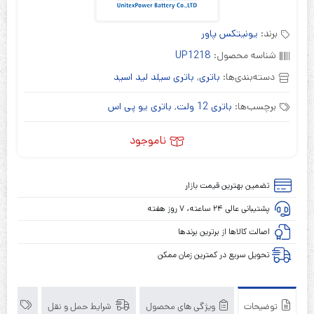
برند:
یونیتکس پاور
شناسه محصول:
UP1218
دسته‌بندی‌ها:
باتری
,
باتری سیلد لید اسید
برچسب‌ها:
باتری 12 ولت
,
باتری یو پی اس
ناموجود
تضمین بهترین قیمت بازار
پشتیبانی عالی ۲۴ ساعته، ۷ روز هفته
اصالت کالاها از برترین برندها
تحویل سریع در کمترین زمان ممکن
توضیحات
ویژگی های محصول
شرایط حمل و نقل
برند