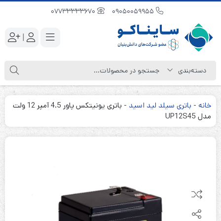
07733333670
09050059955
|
خانه
-
باتری سیلد لید اسید
-
باتری یونیتکس پاور 4.5 آمپر 12 ولت
مدل UP12S45