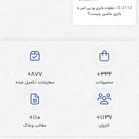
S-2112 : تفاوت باتری یو پی اس با
باتری ماشین چیست؟
877+
332+
محصولات
سفارشات تکمیل شده
110+
1137+
کاربران
مطالب وبلاگ