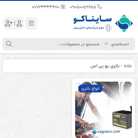
07733333670
09050059955
|
خانه
-
باتری یو پی اس
انواع باتری