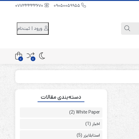
07733333670
09050059955
ورود | ثبت‌نام
0
0
کابینت باتری 48 ولت
دسته‌بندی مقالات
کابینت باتری 96 ولت
کابینت باتری 240 ولت
(2)
White Paper
اخبار
(1)
استابلایزر
(5)