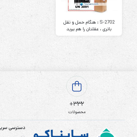
باتری آلکالاین
روش های تخلیه
S-2702 : هنگام حمل و نقل
باتری ، عقلتان را هم ببرید
سلاموند
موریسل
کینگ بت
یونیتکس پاور
332+
محصولات
دسترسی سری