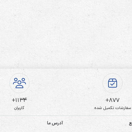
رله‌ای
AVR
STB
Prince
سروو موتوری
ZTY
1134+
877+
سفارشات تکمیل شده
کاربران
ع
آدرس ما