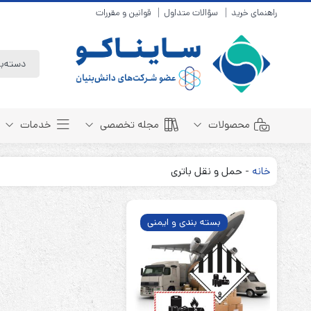
راهنمای خرید
سؤالات متداول
قوانین و مقررات
محصولات
مجله تخصصی
خدمات
خانه
-
حمل و نقل باتری
باتری سیلد لید اسید
مبانی باتری
باتری 4 ولت
انواع باتری
بسته بندی و ایمنی
باتری 6 ولت
تست و کنترل
باتری 12 ولت
طول عمر باتری
باتری لیتیوم
باتری هوشمند
باتری نیکل کادمیوم
بسته بندی و ایمنی
باتری نیکل متال هیدرید
روش های شارژ