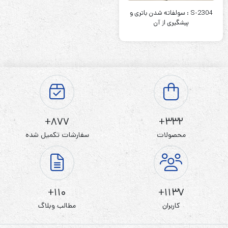
S-2304 : سولفاته شدن باتری و
پیشگیری از آن
877+
332+
محصولات
سفارشات تکمیل شده
110+
1137+
کاربران
مطالب وبلاگ