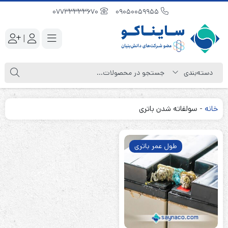
07733333670
09050059955
|
خانه
-
سولفاته شدن باتری
طول عمر باتری