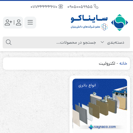
07733333670
09050059955
|
خانه
-
لکترولیت
انواع باتری