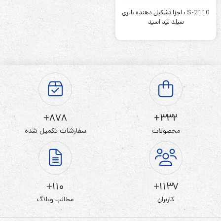
S-2110 : اجزا تشکیل دهنده باتری
سیلد لید اسید
878+
332+
محصولات
سفارشات تکمیل شده
110+
1137+
کاربران
مطالب وبلاگ