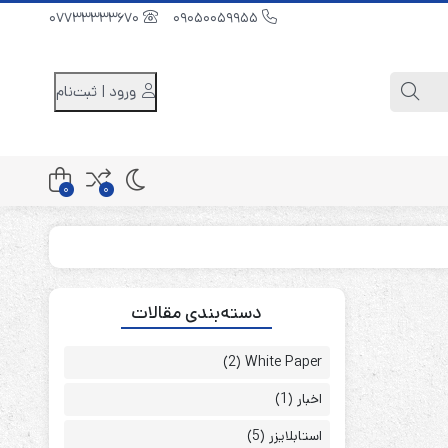
07733333670
09050059955
ورود | ثبت‌نام
0
0
کابینت باتری 48 ولت
دسته‌بندی مقالات
کابینت باتری 96 ولت
کابینت باتری 240 ولت
(2)
White Paper
اخبار
(1)
استابلایزر
(5)