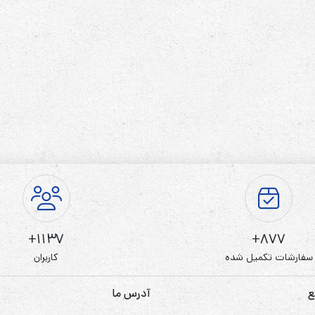
رله‌ای
AVR
STB
Prince
سروو موتوری
ZTY
1137+
877+
سفارشات تکمیل شده
کاربران
ع
آدرس ما