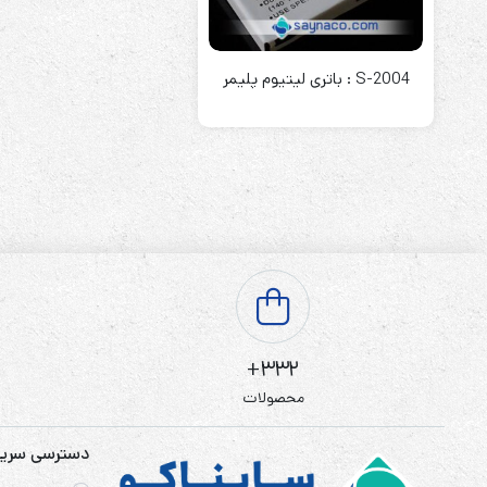
باتری آلکالاین
روش های تخلیه
S-2004 : باتری لیتیوم پلیمر
سلاموند
موریسل
کینگ بت
یونیتکس پاور
332+
محصولات
دسترسی سری