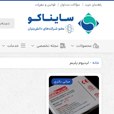
راهنمای خرید
سؤالات متداول
قوانین و مقررات
محصولات
مجله تخصصی
خدمات
خانه
-
لیتیوم پلیمر
باتری سیلد لید اسید
مبانی باتری
باتری 4 ولت
انواع باتری
مبانی باتری
باتری 6 ولت
تست و کنترل
باتری 12 ولت
طول عمر باتری
باتری لیتیوم
باتری هوشمند
باتری نیکل کادمیوم
بسته بندی و ایمنی
باتری نیکل متال هیدرید
روش های شارژ