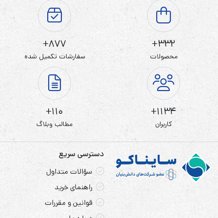
877+
332+
محصولات
سفارشات تکمیل شده
110+
1134+
کاربران
مطالب وبلاگ
دسترسی سریع
سؤالات متداول
راهنمای خرید
قوانین و مقررات