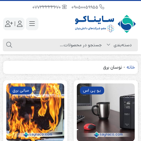
07733333670
09050059955
|
خانه
-
نوسان برق
یو پی اس
مبانی برق