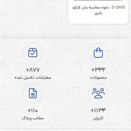
S-2603 : نحوه محاسبه زمان کارکرد
باتری
877+
332+
محصولات
سفارشات تکمیل شده
110+
1134+
کاربران
مطالب وبلاگ