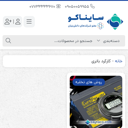
07733333670
09050059955
|
خانه
-
کارکرد باتری
روش های تخلیه