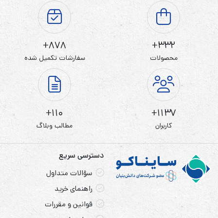
878+
332+
محصولات
سفارشات تکمیل شده
110+
1137+
کاربران
مطالب وبلاگ
دسترسی سریع
سؤالات متداول
راهنمای خرید
قوانین و مقررات