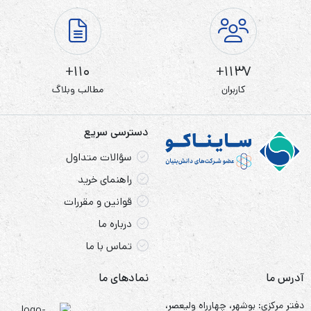
110+
1137+
کاربران
مطالب وبلاگ
دسترسی سریع
سؤالات متداول
راهنمای خرید
قوانین و مقررات
درباره ما
تماس با ما
آدرس ما
نمادهای ما
دفتر مرکزی: بوشهر، چهارراه ولیعصر،