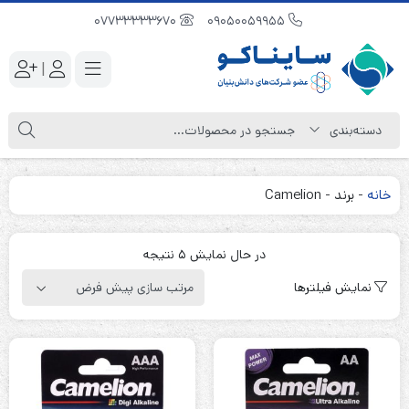
07733333670
09050059955
|
خانه
-
برند
-
Camelion
در حال نمایش 5 نتیجه
نمایش فیلترها