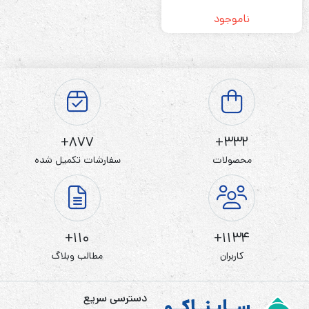
ناموجود
877+
332+
محصولات
سفارشات تکمیل شده
110+
1134+
کاربران
مطالب وبلاگ
دسترسی سریع