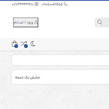
07733333670
09050059955
ورود | ثبت‌نام
0
0
کابینت باتری 48 ولت
کابینت باتری 96 ولت
نمایش یک نتیجه
کابینت باتری 240 ولت