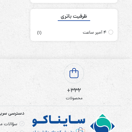
ظرفیت باتری
4 آمپر ساعت
(1)
332+
محصولات
دسترسی سری
سؤالات مت