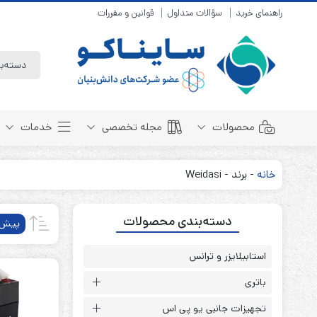
راهنمای خرید
سؤالات متداول
قوانین و مقررات
محصولات
مجله تخصصی
خدمات
خانه
-
برند
-
Weidasi
باتری سیلد لید اسید
مبانی باتری
دسته‌بندی محصولات
باتری 4 ولت
انواع باتری
پیش‌
باتری 6 ولت
تست و کنترل
باتری 12 ولت
استابیلایزر و ترانس
طول عمر باتری
باتری لیتیوم
باتری هوشمند
باتری
باتری نیکل کادمیوم
بسته بندی و ایمنی
تجهیزات جانبی یو پی اس
باتری نیکل متال هیدرید
روش های شارژ