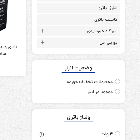
باتری آلکالاین
روش های تخلیه
شارژر باتری
کابینت باتری
نیروگاه خورشیدی
یو پی اس
سلاموند
موریسل
ساعت i
کینگ بت
وضعیت انبار
یونیتکس پاور
محصولات تخفیف خورده
موجود در انبار
ولتاژ باتری
4 ولت
(1)