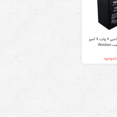
رله‌ای
باتری ویداسی 4 ولت 4 آمپر
AVR
Weidas
STB
Prince
ناموجود
سروو موتوری
ZTY