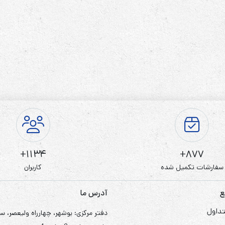
1134+
877+
سفارشات تکمیل شده
کاربران
ع
آدرس ما
داول
دفتر مرکزی: بوشهر، چهارراه ولیعصر، س