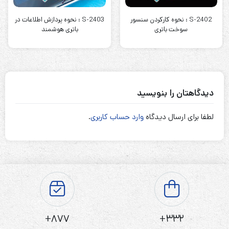
S-2402 : نحوه کارکردن سنسور
S-2403 : نحوه پردازش اطلاعات در
سوخت باتری
باتری هوشمند
دیدگاهتان را بنویسید
لطفا برای ارسال دیدگاه
وارد حساب کاربری
.
877+
332+