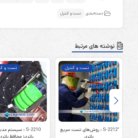
دسته‌بندی
تست و کنترل
نوشته های مرتبط
تست و کنترل
تست و کن
ُS-2212 : روش‌های تست سریع
S-2210 : سیستم مد
باتری
باتری؛ محافظ باتری