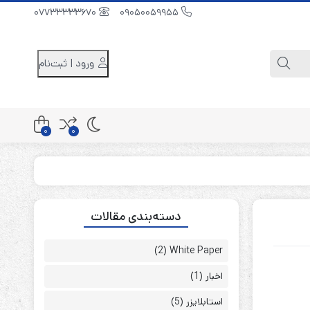
07733333670
09050059955
ورود | ثبت‌نام
0
0
کابینت باتری 48 ولت
دسته‌بندی مقالات
کابینت باتری 96 ولت
کابینت باتری 240 ولت
(2)
White Paper
اخبار
(1)
استابلایزر
(5)