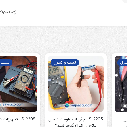
اشتراک
ترل
تست و کنترل
تست و
یریت
S-2205 : چگونه مقاومت داخلی
S-2208 : تجهیزات تست باتری
باتری را اندازه‌گیری کنیم؟