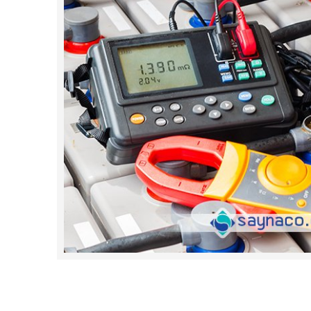
رله‌ای
AVR
STB
Prince
سروو موتوری
ZTY