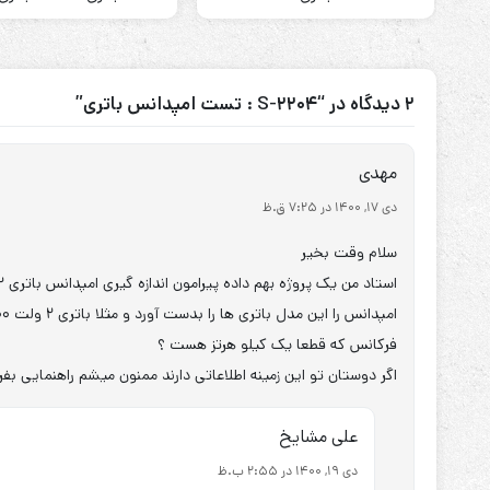
2 دیدگاه در “S-2204 : تست امپدانس باتری”
مهدی
دی 17, 1400 در 7:25 ق.ظ
سلام وقت بخیر
فرکانس که قطعا یک کیلو هرتز هست ؟
اگر دوستان تو این زمینه اطلاعاتی دارند ممنون میشم راهنمایی بفر
علی مشایخ
دی 19, 1400 در 2:55 ب.ظ