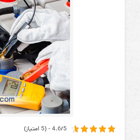
باتری آلکالاین
روش های تخلیه
سلاموند
موریسل
کینگ بت
یونیتکس پاور
4.6/5 - (5 امتیاز)