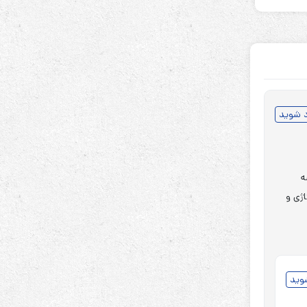
د شوید
ر میشه
 ولتاژی و
شوید