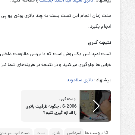
پیشنهاد:
باتری سیلد لید اسید چیست
را مطالعه کنید.
انجام بگیرد.
نتیجه گیری
تست امپدانس یک روش است که با بررسی مقاومت داخلی باتری
خرابی ها جلوگیری می‌کنید و در نتیجه در هزینه‌های شما نی
پیشنهاد:
باتری سلاموند
نوشته قبلی
S-2006 : چگونه ظرفیت باتری
را اندازه گیری کنیم؟
برچسب ها
امپدانس
باتری
تست
تست امپدانس باتری