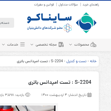
راهنمای خرید
سؤالات متداول
قوانین و مقررات
محصولات
مجله تخصصی
خدمات
خانه
-
تست و کنترل
-
S-2204 : تست امپدانس باتری
باتری سیلد لید اسید
مبانی باتری
باتری 4 ولت
انواع باتری
S-2204 : تست امپدانس باتری
باتری 6 ولت
تست و کنترل
باتری 12 ولت
طول عمر باتری
تاریخ انتشار:
۴ اردیبهشت ۱۴۰۰
بازدید:
3,598 بازدید
باتری لیتیوم
باتری هوشمند
باتری نیکل کادمیوم
بسته بندی و ایمنی
باتری نیکل متال هیدرید
روش های شارژ