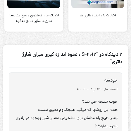
S-2024 : آینده باتری ها
S-2029 : کاملترین مرجع مقایسه
باتری با سایر منابع تغذیه
2 دیدگاه در “S-2012 : نحوه اندازه گیری میزان شارژ
باتری”
خودشه
اسفند 10, 1401 در 10:08 ب.ظ
خوب نتیجه چی شد؟
همه این روشها که میگید هیچکدوم دقیق نیست
یعنی هیچ راه مطمئن برای تشخیص مقدار شارز پوجود در باتری
وجود ندارد؟ ؟