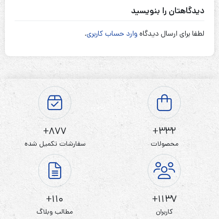
دیدگاهتان را بنویسید
لطفا برای ارسال دیدگاه
وارد حساب کاربری
.
877+
332+
محصولات
سفارشات تکمیل شده
110+
1137+
کاربران
مطالب وبلاگ