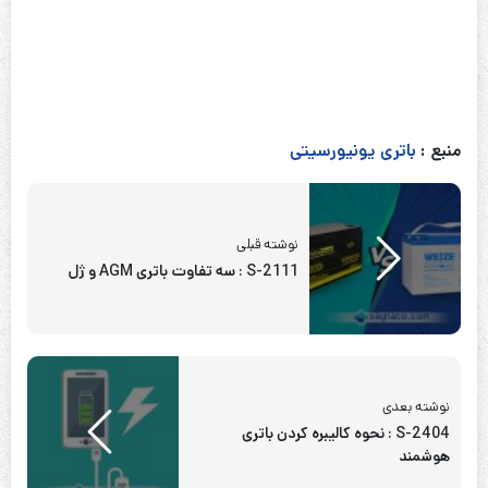
منبع :
باتری یونیورسیتی
نوشته قبلی
S-2111 : سه تفاوت باتری AGM و ژل
نوشته بعدی
S-2404 : نحوه کالیبره کردن باتری
هوشمند