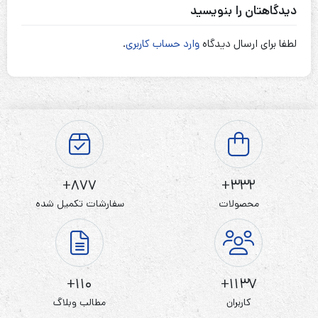
دیدگاهتان را بنویسید
لطفا برای ارسال دیدگاه
وارد حساب کاربری
.
877+
332+
محصولات
سفارشات تکمیل شده
110+
1137+
کاربران
مطالب وبلاگ