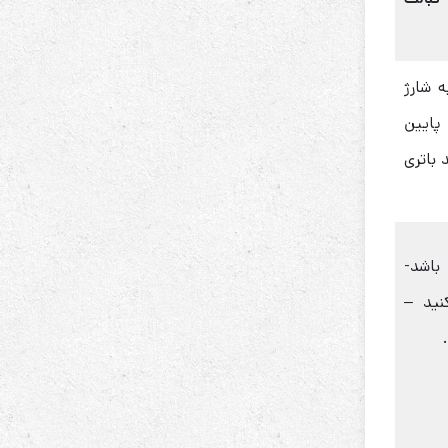
 شارژ
 پایین
 باتری
4.20/سلول باشد-
کنید –