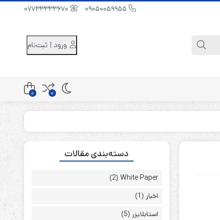
07733333670
09050059955
ورود | ثبت‌نام
0
0
کابینت باتری 48 ولت
دسته‌بندی مقالات
کابینت باتری 96 ولت
کابینت باتری 240 ولت
(2)
White Paper
اخبار
(1)
استابلایزر
(5)