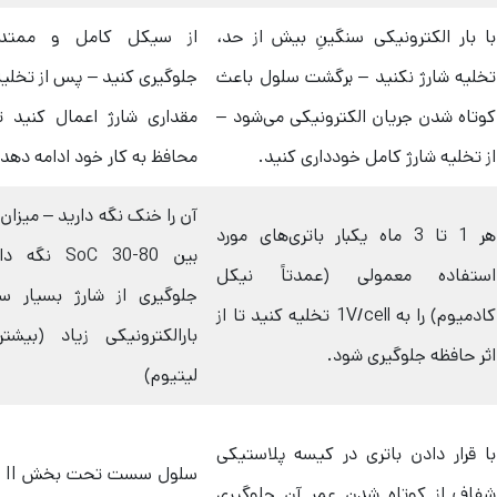
با بار الکترونیکی سنگینِ بیش از حد،
از سیکل کامل و ممتد 
تخلیه شارژ نکنید – برگشت سلول باعث
جلوگیری کنید – پس از تخلی
کوتاه شدن جریان الکترونیکی می‌شود –
مقداری شارژ اعمال کنید تا
از تخلیه شارژ کامل خودداری کنید.
محافظ به کار خود ادامه دهد.
آن را خنک نگه دارید – میزان ش
هر 1 تا 3 ماه یکبار باتری‌های مورد
بین SoC 30-80 ن
استفاده معمولی (عمدتاً نیکل
جلوگیری از شارژ بسیار س
کادمیوم) را به 1V/cell تخلیه کنید تا از
بارالکترونیکی زیاد (بیشت
اثر حافظه جلوگیری شود.
لیتیوم)
با قرار دادن باتری در کیسه پلاستیکی
سلو
شفاف از کوتاه شدن عمر آن جلوگیری