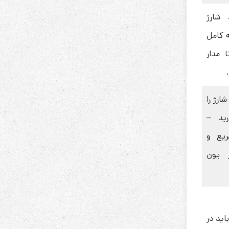
شارژ
ه کامل
 مدار
ارژ را
گه دارید –
ریع و
ر یون
ل سست تحت بخش II باید در