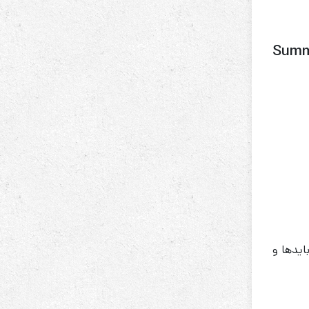
Summ
ید‌ها و