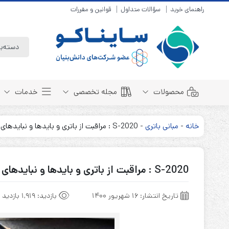
راهنمای خرید
سؤالات متداول
قوانین و مقررات
محصولات
مجله تخصصی
خدمات
خانه
-
مبانی باتری
-
S-2020 : مراقبت از باتری و بایدها و نبایدهای مرتبط با آن
باتری سیلد لید اسید
مبانی باتری
باتری 4 ولت
انواع باتری
S-2020 : مراقبت از باتری و بایدها و نبایدهای مرتبط با آن
باتری 6 ولت
تست و کنترل
باتری 12 ولت
طول عمر باتری
تاریخ انتشار:
۱۶ شهریور ۱۴۰۰
بازدید:
1,919 بازدید
باتری لیتیوم
باتری هوشمند
باتری نیکل کادمیوم
بسته بندی و ایمنی
باتری نیکل متال هیدرید
روش های شارژ