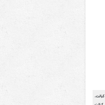
الت،
کبالت