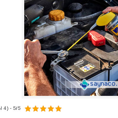
رله‌ای
AVR
STB
Prince
سروو موتوری
ZTY
5/5 - (4 امتیاز)