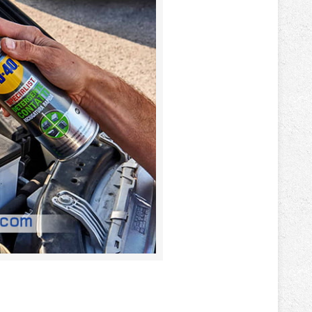
باتری آلکالاین
روش های تخلیه
سلاموند
موریسل
کینگ بت
یونیتکس پاور