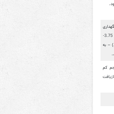
گهداری
کنید (40٪ SoC به عبارتی 3.75-
دهد) – به
م کم
ازیافت