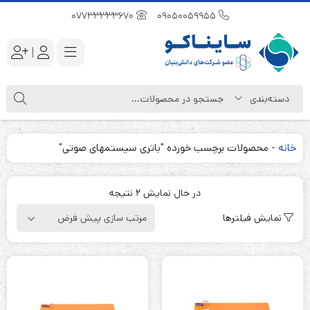
07733333670
09050059955
|
خانه
-
محصولات برچسب خورده "باتری سیستمهای صوتی"
در حال نمایش 2 نتیجه
نمایش فیلترها