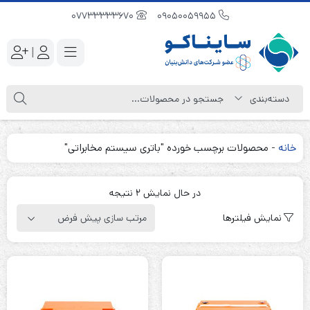
07733333670
09050059955
|
خانه
-
محصولات برچسب خورده "باتری سیستم مخابراتی"
در حال نمایش 2 نتیجه
نمایش فیلترها