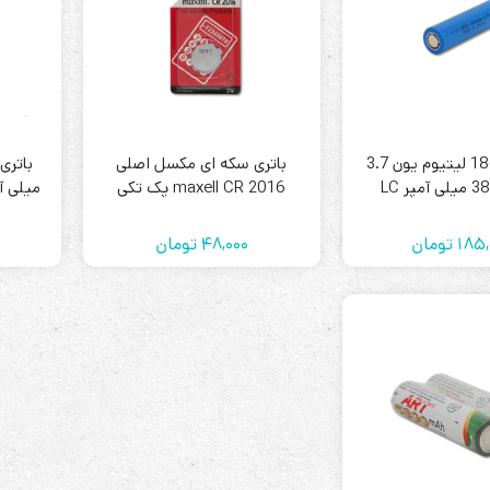
رله‌ای
باتری 18650 لیتیوم یون 3.7
باتری سکه ای مکسل اصلی
AVR
maxell CR 2016 پک تکی
STB
14500 برن
Prince
185,
تومان
48,000
تومان
سروو موتوری
ZTY