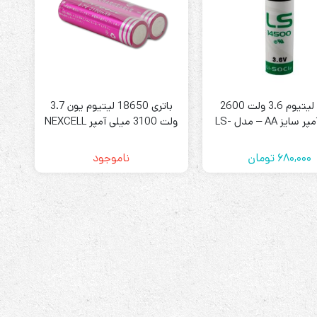
ابزارهای مدیریت یوپی‌اس
باتری لیتیوم 3.6 ولت 2600
باتری 18650 لیتیوم یون 3.7
تابلوی بای پس
میلی آمپر سایز AA – مدل LS-
ولت 3100 میلی آمپر NEXCELL
ترانس ایزوله
د Saft سافت
پک 2 تایی
680,000
تومان
ناموجود