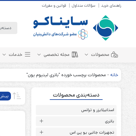
راهنمای خرید
سؤالات متداول
قوانین و مقررات
محصولات
مجله تخصصی
خدمات
خانه
-
محصولات برچسب خورده "باتری لیتیوم یون"
باتری سیلد لید اسید
مبانی باتری
دسته‌بندی محصولات
باتری 4 ولت
انواع باتری
پیش‌
باتری 6 ولت
تست و کنترل
باتری 12 ولت
استابیلایزر و ترانس
طول عمر باتری
باتری لیتیوم
باتری هوشمند
باتری
باتری نیکل کادمیوم
بسته بندی و ایمنی
تجهیزات جانبی یو پی اس
باتری نیکل متال هیدرید
روش های شارژ