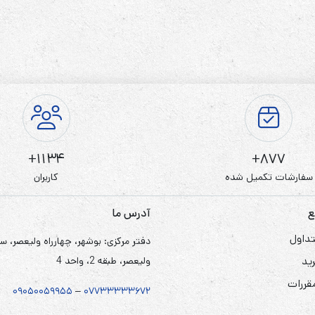
1134+
877+
سفارشات تکمیل شده
کاربران
ع
آدرس ما
داول
دفتر مرکزی: بوشهر، چهارراه ولیعصر، س
ید
ولیعصر، طبقه 2، واحد 4
مقررات
۰۹۰۵
۰
۰۵۹۹۵۵
–
۰۷۷۳۳۳۳۳۶۷
۲