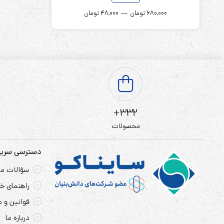
کمتر
بیشتر
680,000 تومان
—
48,000 تومان
332+
محصولات
دسترسی سری
سؤالات مت
راهنمای خر
قوانین و 
درباره ما