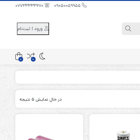
07733333670
09050059955
ورود | ثبت‌نام
0
0
کابینت باتری 48 ولت
کابینت باتری 96 ولت
در حال نمایش 5 نتیجه
کابینت باتری 240 ولت