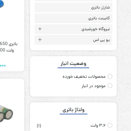
باتری آلکالاین
روش های تخلیه
شارژر باتری
کابینت باتری
نیروگاه خورشیدی
یو پی اس
سلاموند
موریسل
ولت 3800 میلی آمپر LC
کینگ بت
وضعیت انبار
یونیتکس پاور
000
محصولات تخفیف خورده
موجود در انبار
ولتاژ باتری
3.6 ولت
(1)