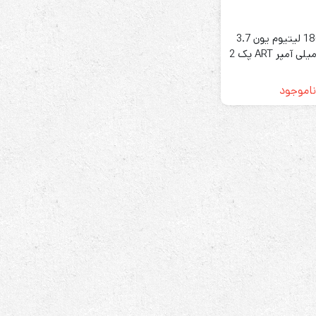
باتری 18650 لیتیوم یون 3.7
ولت 5800 میلی آمپر ART پک 2
تایی
ناموجود