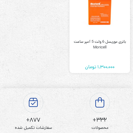
باتری موریسل 6 ولت 5 آمپر ساعت
Moricell
1,300,000
تومان
877+
332+
محصولات
سفارشات تکمیل شده