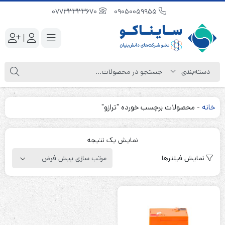
07733333670
09050059955
|
خانه
-
محصولات برچسب خورده "ترازو"
نمایش یک نتیجه
نمایش فیلترها