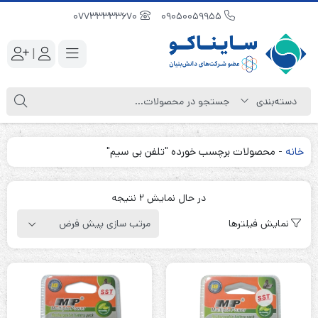
07733333670
09050059955
|
خانه
-
محصولات برچسب خورده "تلفن بی سیم"
در حال نمایش 2 نتیجه
نمایش فیلترها