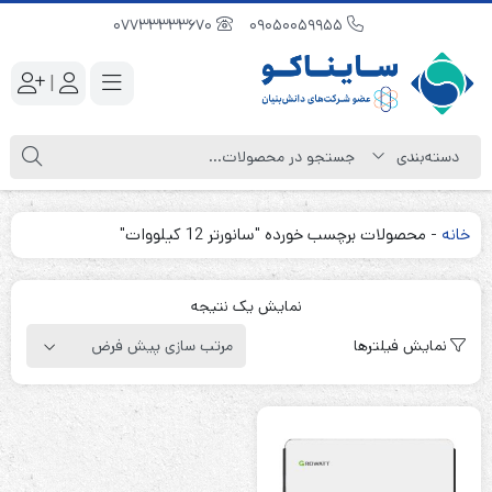
07733333670
09050059955
|
خانه
-
محصولات برچسب خورده "سانورتر 12 کیلووات"
نمایش یک نتیجه
نمایش فیلترها