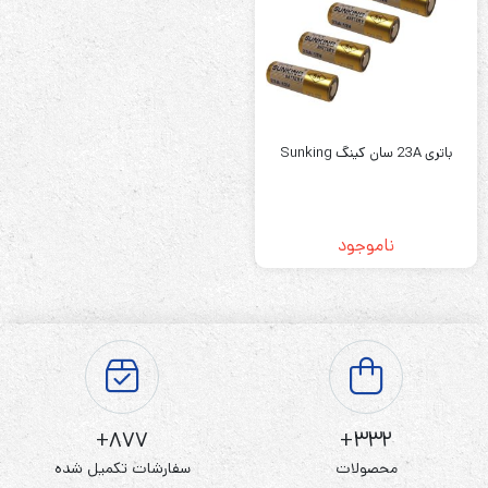
باتری 23A سان کینگ Sunking
ناموجود
877+
332+
محصولات
سفارشات تکمیل شده