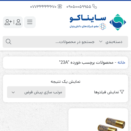
07733333670
09050059955
|
خانه
-
محصولات برچسب خورده "23A"
نمایش یک نتیجه
نمایش فیلترها