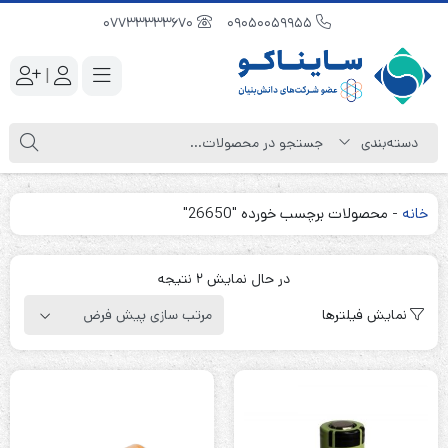
07733333670
09050059955
|
خانه
-
محصولات برچسب خورده "26650"
در حال نمایش 2 نتیجه
نمایش فیلترها