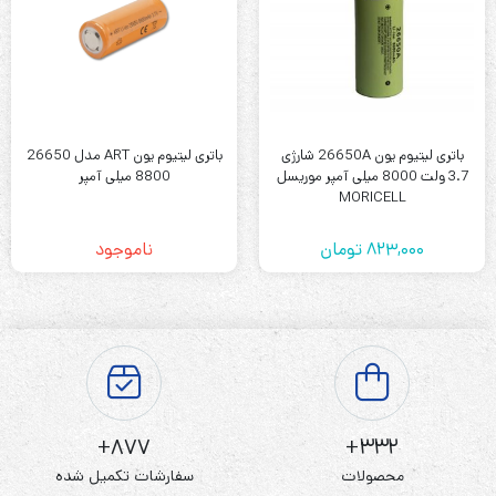
باتری لیتیوم یون 26650A شارژی
باتری لیتیوم یون ART مدل 26650
3.7 ولت 8000 میلی آمپر موریسل
8800 میلی آمپر
MORICELL
823,000
تومان
ناموجود
877+
332+
محصولات
سفارشات تکمیل شده