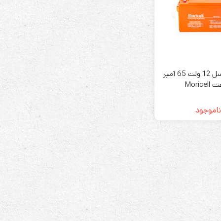
رله‌ای
باتری موریسل 12 ولت 65 آمپر
AVR
Morice
STB
Prince
ناموجود
سروو موتوری
ZTY