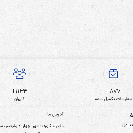
1134+
877+
سفارشات تکمیل شده
کاربران
ع
آدرس ما
داول
دفتر مرکزی: بوشهر، چهارراه ولیعصر، س