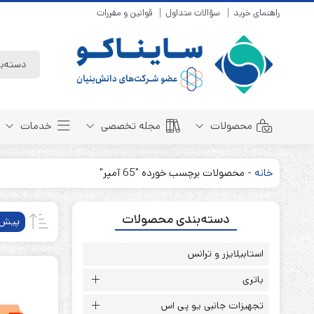
راهنمای خرید
سؤالات متداول
قوانین و مقررات
محصولات
مجله تخصصی
خدمات
خانه
-
محصولات برچسب خورده "65 آمپر"
باتری سیلد لید اسید
مبانی باتری
دسته‌بندی محصولات
باتری 4 ولت
انواع باتری
پیش‌
باتری 6 ولت
تست و کنترل
باتری 12 ولت
استابیلایزر و ترانس
طول عمر باتری
باتری لیتیوم
باتری هوشمند
باتری
باتری نیکل کادمیوم
بسته بندی و ایمنی
تجهیزات جانبی یو پی اس
باتری نیکل متال هیدرید
روش های شارژ