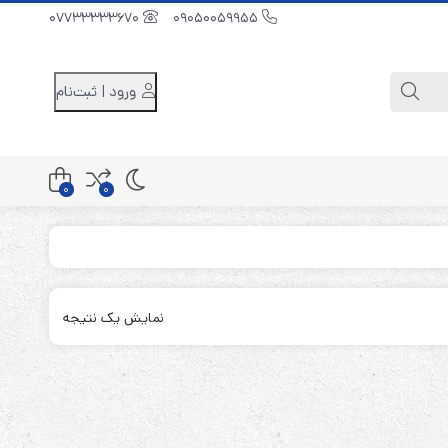
07733333670
09050059955
ورود | ثبت‌نام
0
0
کابینت باتری 48 ولت
کابینت باتری 96 ولت
نمایش یک نتیجه
کابینت باتری 240 ولت