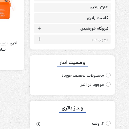
باتری آلکالاین
روش های تخلیه
شارژر باتری
کابینت باتری
نیروگاه خورشیدی
یو پی اس
سلاموند
موریسل
ساعت ll
کینگ بت
وضعیت انبار
یونیتکس پاور
محصولات تخفیف خورده
موجود در انبار
ولتاژ باتری
12 ولت
(1)