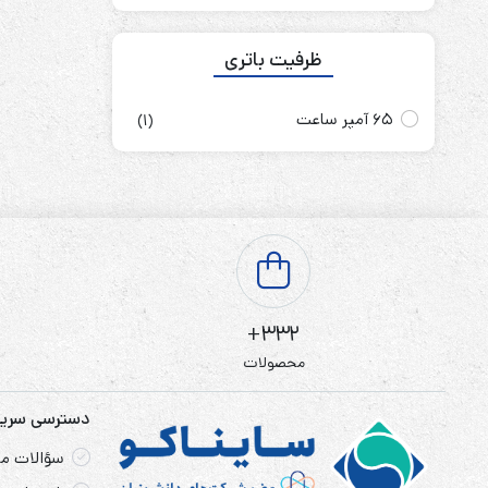
ظرفیت باتری
65 آمپر ساعت
(1)
332+
محصولات
دسترسی سری
سؤالات مت