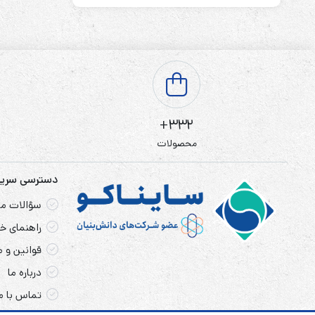
332+
محصولات
دسترسی سری
سؤالات مت
راهنمای خر
قوانین و 
درباره ما
تماس با م