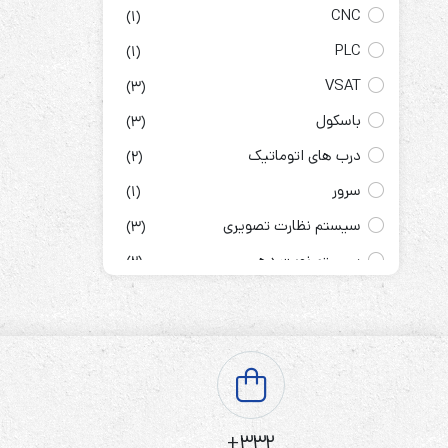
CNC
(1)
PLC
(1)
VSAT
(3)
باسکول
(3)
درب های اتوماتیک
(2)
سرور
(1)
سیستم نظارت تصویری
(3)
سیستم نوبت دهی
(2)
کیوسک اطلاع رسانی
(3)
ماشین های اداری
(2)
مدیریت هوشمند ساختمان
(1)
مرکز تلفن
(3)
یونیت دندان پزشکی
(2)
332+