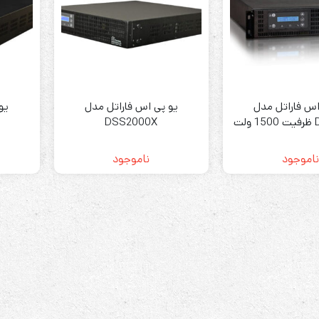
رله‌ای
اس فاراتل مدل
یو پی اس فاراتل مدل
یو
AVR
DSS1500X ظرفیت 1500 ولت
DSS2000X
STB
آمپر
Prince
ناموجود
ناموجود
سروو موتوری
ZTY