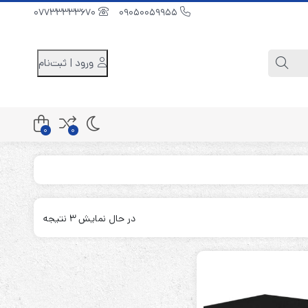
07733333670
09050059955
ورود | ثبت‌نام
0
0
کابینت باتری 48 ولت
کابینت باتری 96 ولت
در حال نمایش 3 نتیجه
کابینت باتری 240 ولت