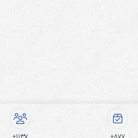
1137+
877+