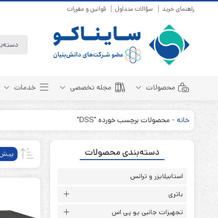
راهنمای خرید
سؤالات متداول
قوانین و مقررات
محصولات
مجله تخصصی
خدمات
خانه
-
محصولات برچسب خورده "DSS"
باتری سیلد لید اسید
مبانی باتری
دسته‌بندی محصولات
باتری 4 ولت
انواع باتری
پیش‌
باتری 6 ولت
تست و کنترل
باتری 12 ولت
استابیلایزر و ترانس
طول عمر باتری
باتری لیتیوم
باتری هوشمند
باتری
باتری نیکل کادمیوم
بسته بندی و ایمنی
تجهیزات جانبی یو پی اس
باتری نیکل متال هیدرید
روش های شارژ