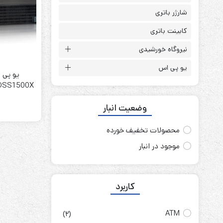
باتری آلکالاین
روش های تخلیه
شارژر باتری
کابینت باتری
نیروگاه خورشیدی
یو پی اس
سلاموند
یو پی 
موریسل
کینگ بت
وضعیت انبار
یونیتکس پاور
محصولات تخفیف خورده
موجود در انبار
کاربرد
ATM
(2)