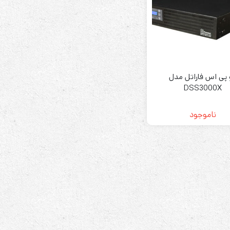
ابزارهای مدیریت یوپی‌اس
 پی اس فاراتل مدل
تابلوی بای پس
DSS3000X
ترانس ایزوله
ناموجود