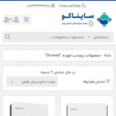
07733333670
09050059955
|
خانه
-
محصولات برچسب خورده "Growatt"
در حال نمایش 2 نتیجه
نمایش فیلترها