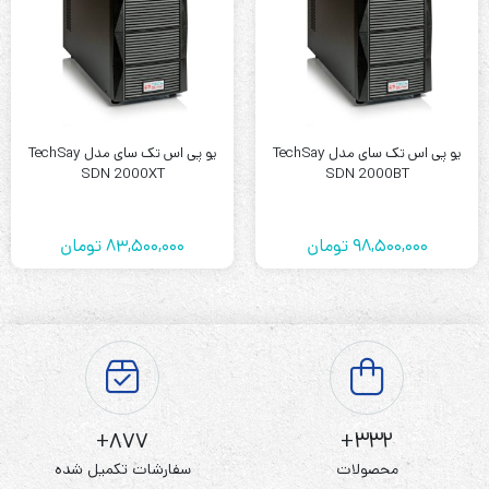
یو پی اس تک سای مدل TechSay
یو پی اس تک سای مدل TechSay
SDN 2000XT
SDN 2000BT
98,500,000
تومان
83,500,000
تومان
877+
332+
محصولات
سفارشات تکمیل شده