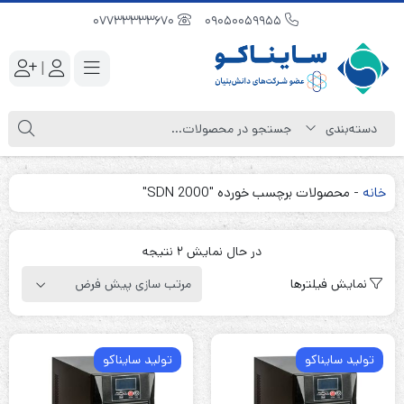
07733333670
09050059955
|
خانه
-
محصولات برچسب خورده "SDN 2000"
در حال نمایش 2 نتیجه
نمایش فیلترها
تولید سایناکو
تولید سایناکو