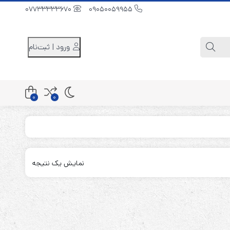
07733333670
09050059955
ورود | ثبت‌نام
0
0
کابینت باتری 48 ولت
کابینت باتری 96 ولت
نمایش یک نتیجه
کابینت باتری 240 ولت