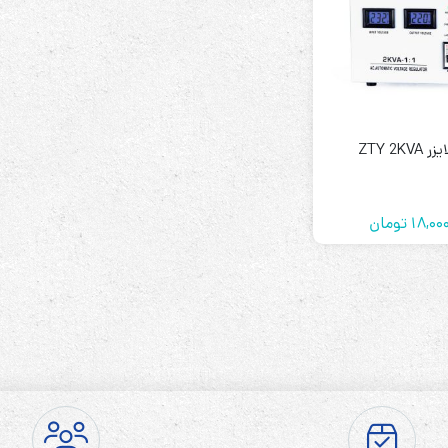
رله‌ای
ZTY 2KV
AVR
STB
Prince
18,00
تومان
سروو موتوری
ZTY