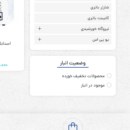
باتری آلکالاین
روش های تخلیه
شارژر باتری
کابینت باتری
نیروگاه خورشیدی
یو پی اس
سلاموند
استابلایزر A
موریسل
کینگ بت
وضعیت انبار
یونیتکس پاور
0,000
محصولات تخفیف خورده
موجود در انبار