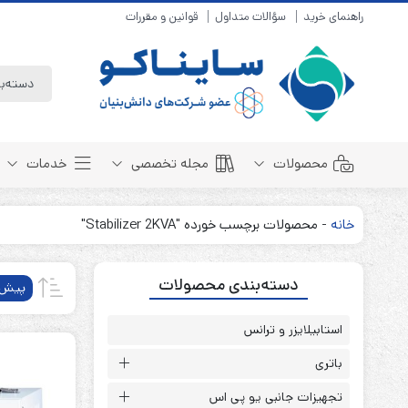
راهنمای خرید
سؤالات متداول
قوانین و مقررات
محصولات
مجله تخصصی
خدمات
خانه
-
محصولات برچسب خورده "Stabilizer 2KVA"
باتری سیلد لید اسید
مبانی باتری
دسته‌بندی محصولات
باتری 4 ولت
انواع باتری
پیش‌
باتری 6 ولت
تست و کنترل
باتری 12 ولت
استابیلایزر و ترانس
طول عمر باتری
باتری لیتیوم
باتری هوشمند
باتری
باتری نیکل کادمیوم
بسته بندی و ایمنی
تجهیزات جانبی یو پی اس
باتری نیکل متال هیدرید
روش های شارژ