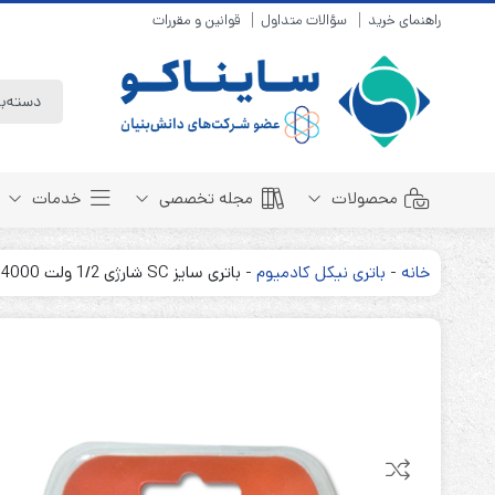
راهنمای خرید
سؤالات متداول
قوانین و مقررات
محصولات
مجله تخصصی
خدمات
خانه
-
باتری نیکل کادمیوم
-
باتری سایز SC شارژی 1/2 ولت 4000 میلی آمپر MP (پک دوتایی)
باتری سیلد لید اسید
مبانی باتری
باتری 4 ولت
انواع باتری
باتری 6 ولت
تست و کنترل
باتری 12 ولت
طول عمر باتری
باتری لیتیوم
باتری هوشمند
باتری نیکل کادمیوم
بسته بندی و ایمنی
باتری نیکل متال هیدرید
روش های شارژ