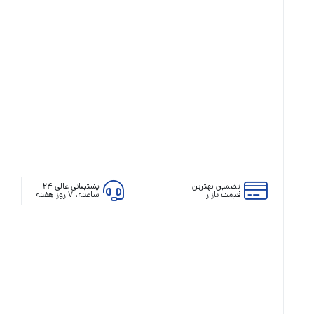
رله‌ای
AVR
STB
Prince
سروو موتوری
ZTY
تضمین بهترین
پشتیبانی عالی ۲۴
قیمت بازار
ساعته، ۷ روز هفته