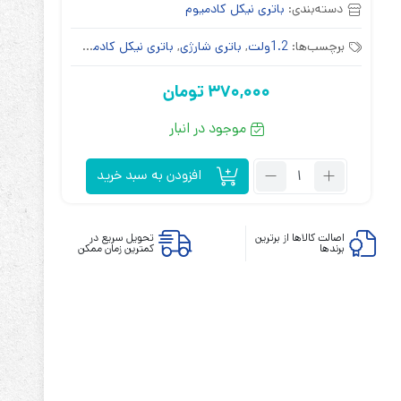
دسته‌بندی:
باتری نیکل کادمیوم
برچسب‌ها:
1.2ولت
,
باتری شارژی
,
باتری نیکل کادمیوم
,
سایزsc
370,000
تومان
موجود در انبار
ابزارهای مدیریت یوپی‌اس
تابلوی بای پس
تعداد:
ترانس ایزوله
افزودن به سبد خرید
باتری
سایز
SC
اصالت کالاها از برترین
تحویل سریع در
برندها
کمترین زمان ممکن
شارژی
1/2
ولت
4000
میلی
آمپر
MP