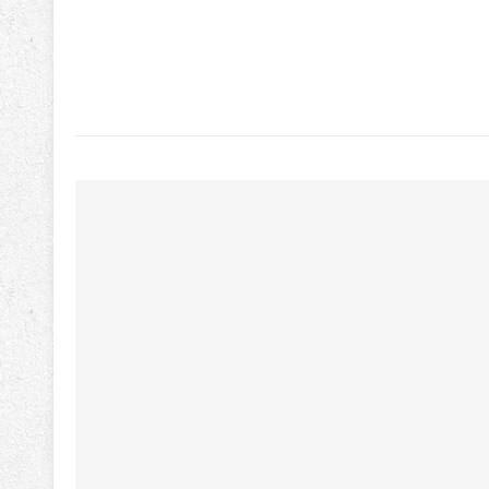
(پک
دوتایی)