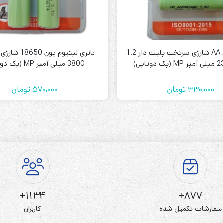
باتری قلمی AA شارژی سرتخت پلیت دار 1.2
3800 میلی آمپر MP (پک دوتایی)
330,000
تومان
570,000
تومان
1134+
877+
سفارشات تکمیل شده
کاربران