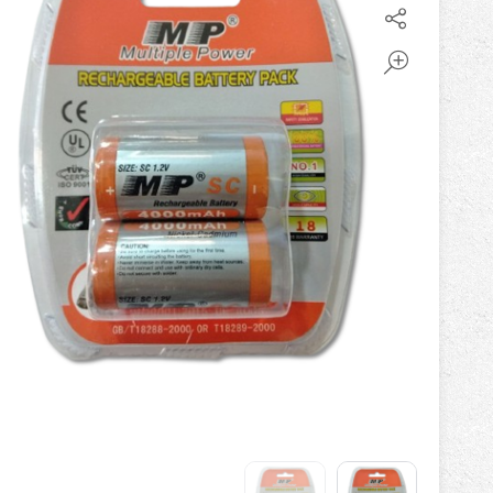
باتری آلکالاین
روش های تخلیه
سلاموند
موریسل
کینگ بت
یونیتکس پاور