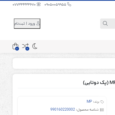
07733333670
09050059955
ورود | ثبت‌نام
0
0
کابینت باتری 48 ولت
کابینت باتری 96 ولت
کابینت باتری 240 ولت
برند:
MP
شناسه محصول:
990160220002