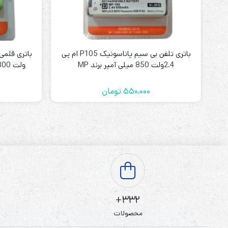
باتری تلفن بی سیم پاناسونیک P105 ام پی
2.4ولت 850 میلی آمپر برند MP
ولت 2300 میلی آمپر MP (پک دوتایی)
550,000
تومان
332+
محصولات