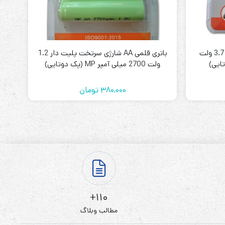
باتری لیتیوم یون 18650 شارژی 3.7 ولت
باتری قلمی AA شارژی سرتخت پلیت دار 1.2
ولت 2700 میلی آمپر MP (پک دوتایی)
380,000
تومان
110+
مطالب وبلاگ