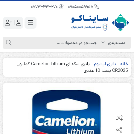
07733333670
09050059955
|
خانه
-
باتری لیتیوم
-
باتری سکه ای Camelion Lithium کملیون
CR2025 بسته 10 عددی