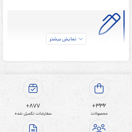
نمایش بیشتر
لیتیم یون
جنس باتری
قابلیت شارژ ندارد
نوع باتری
3 ولت
ولتاژ باتری
سر تخت
نوع ترمینال
ندارد
گارانتی
877+
332+
محصولات
سفارشات تکمیل شده
باتری سکه ای Camelion Lithium کملیون CR2025 بسته
10 عددی