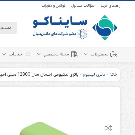
راهنمای خرید
سؤالات متداول
قوانین و مقررات
محصولات
مجله تخصصی
خدمات
خانه
-
باتری لیتیوم
-
باتری لیتیومی اسمال سان 12800 میلی آمپر پک 4 تایی
باتری سیلد لید اسید
مبانی باتری
باتری 4 ولت
انواع باتری
باتری 6 ولت
تست و کنترل
باتری 12 ولت
طول عمر باتری
باتری لیتیوم
باتری هوشمند
باتری نیکل کادمیوم
بسته بندی و ایمنی
باتری نیکل متال هیدرید
روش های شارژ