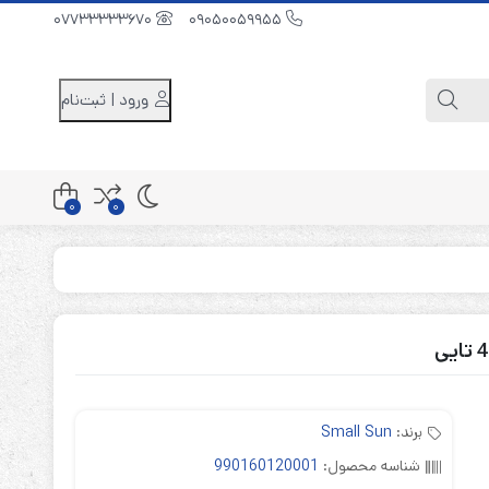
07733333670
09050059955
ورود | ثبت‌نام
0
0
کابینت باتری 48 ولت
کابینت باتری 96 ولت
کابینت باتری 240 ولت
برند:
Small Sun
شناسه محصول:
990160120001