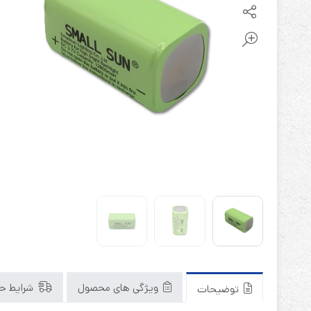
باتری آلکالاین
روش های تخلیه
سلاموند
موریسل
کینگ بت
یونیتکس پاور
ویژگی های محصول
شرایط حم
توضیحات