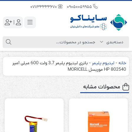
07733333670
09050059955
|
خانه
-
لیتیوم پلیمر
-
باتری لیتیوم پلیمر 3.7 ولت 600 میلی آمپر
HP 802540 موریسل MORICELL
محصولات مشابه