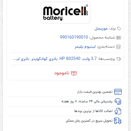
برند:
موریسل
شناسه محصول:
990160190010
دسته‌بندی:
لیتیوم پلیمر
برچسب‌ها:
3.7 ولت
,
HP 802540
,
باتری کوادکوپتر
,
باتری لیتیوم پلیمر
ناموجود
تضمین بهترین قیمت بازار
پشتیبانی عالی ۲۴ ساعته، ۷ روز هفته
اصالت کالاها از برترین برندها
تحویل سریع در کمترین زمان ممکن