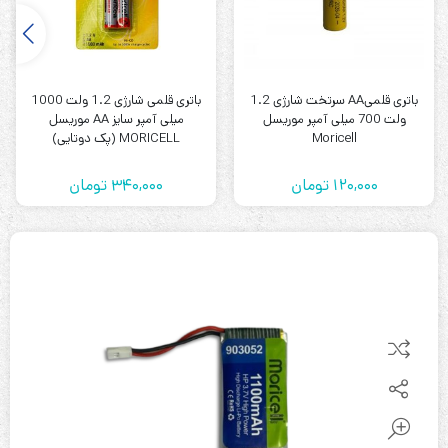
باتری قلمیAA سرتخت شارژی 1.2
باتری قلمی شارژی 1.2 ولت 1000
ولت 700 میلی آمپر موریسل
میلی آمپر سایز AA موریسل
Moricell
MORICELL (پک دوتایی)
120,000
تومان
340,000
تومان