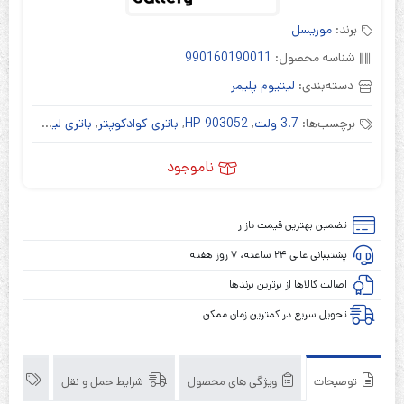
برند:
موریسل
شناسه محصول:
990160190011
دسته‌بندی:
لیتیوم پلیمر
برچسب‌ها:
3.7 ولت
,
HP 903052
,
باتری کوادکوپتر
,
باتری لیتیوم پلیمر
ناموجود
تضمین بهترین قیمت بازار
پشتیبانی عالی ۲۴ ساعته، ۷ روز هفته
اصالت کالاها از برترین برندها
تحویل سریع در کمترین زمان ممکن
توضیحات
ویژگی های محصول
شرایط حمل و نقل
برند