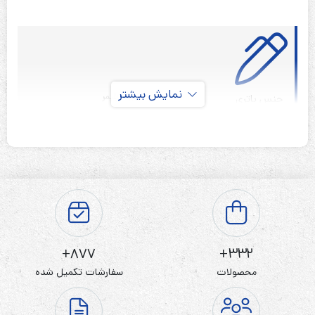
نمایش بیشتر
لیتیوم پلیمر
جنس باتری
قابل شارژ
نوع باتری
3.7 ولت
ولتاژ باتری
1100 میلی آمپر ساعت
ظرفیت باتری
سوکت دارد
نوع ترمینال
ندارد
گارانتی
877+
332+
محصولات
سفارشات تکمیل شده
باتری لیتیوم پلیمر 3.7 ولت 1100 میلی آمپر HP 903052
موریسل MORICELL