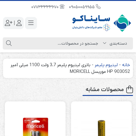
07733333670
09050059955
|
خانه
-
لیتیوم پلیمر
-
باتری لیتیوم پلیمر 3.7 ولت 1100 میلی آمپر
HP 903052 موریسل MORICELL
محصولات مشابه