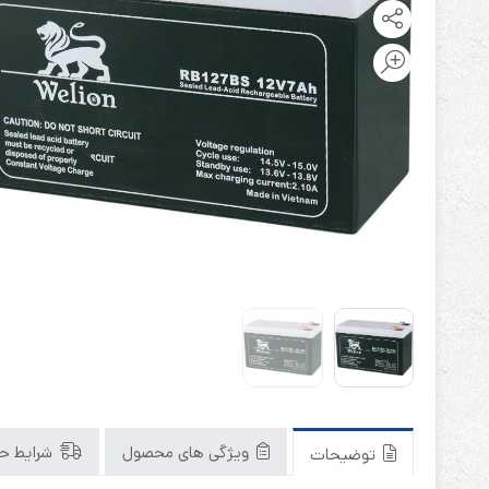
باتری آلکالاین
روش های تخلیه
سلاموند
موریسل
کینگ بت
یونیتکس پاور
ویژگی های محصول
شرایط حم
توضیحات