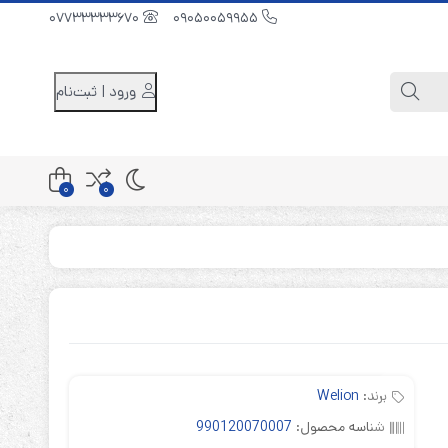
07733333670
09050059955
ورود | ثبت‌نام
0
0
کابینت باتری 48 ولت
کابینت باتری 96 ولت
کابینت باتری 240 ولت
برند:
Welion
شناسه محصول:
990120070007