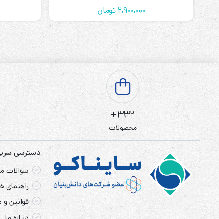
2,900,000
تومان
332+
محصولات
دسترسی سری
سؤالات مت
راهنمای خر
قوانین و 
درباره ما