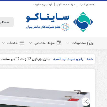
راهنمای خرید
سؤالات متداول
قوانین و مقررات
محصولات
مجله تخصصی
خدمات
خانه
-
باتری سیلد لید اسید
-
باتری ویلاین 12 ولت 7 آمپر ساعت Welion
باتری سیلد لید اسید
مبانی باتری
باتری 4 ولت
انواع باتری
باتری 6 ولت
تست و کنترل
باتری 12 ولت
طول عمر باتری
باتری لیتیوم
باتری هوشمند
باتری نیکل کادمیوم
بسته بندی و ایمنی
باتری نیکل متال هیدرید
روش های شارژ