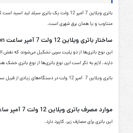
متناوب و یا همان برق شهری است.
ساختار باتری ویلاین 12 ولت 7 آمپر ساعت Welion
دارند. لازم به ذکر است این نوع باتری‌ها از نوع باتری خشک هس
باتری ویلاین 7 آمپر 12 ولت در دستگاه‌های زیادی از قبیل سیستم‌های نجات آسانسور، ماشین و موتور‌های شارژی کودکان، یو پی اس و … کاربرد دارد.
موارد مصرف باتری ویلاین 12 ولت 7 آمپر ساعت Welion
این باتری برای مصارف زیر، کاربرد دارد.