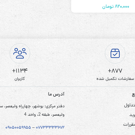
820,000
تومان
1134+
877+
سفارشات تکمیل شده
کاربران
ع
آدرس ما
داول
دفتر مرکزی: بوشهر، چهارراه ولیعصر، س
ید
ولیعصر، طبقه 2، واحد 4
مقررات
۰۹۰۵
۰
۰۵۹۹۵۵
–
۰۷۷۳۳۳۳۳۶۷
۲