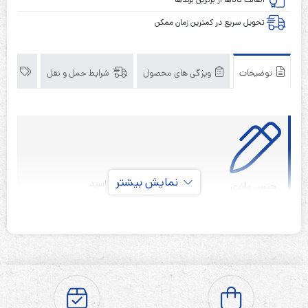
تحویل سریع در کمترین زمان ممکن
توضیحات
ویژگی های محصول
شرایط حمل و نقل
برند
نمایش بیشتر
سیلد لید اسید
جنس باتری
قابل شارژ
نوع باتری
۱۲ ولت
ولتاژ باتری
100 آمپر ساعت
ظرفیت باتری
۱۸ ماه(از تاریخ خرید)
گارانتی
۲۰۲2
سال تولید