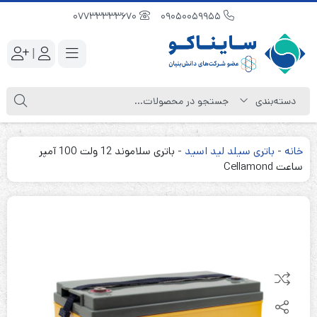
07733333670
09050059955
|
خانه
-
باتری سیلد لید اسید
-
باتری سلاموند 12 ولت 100 آمپر
ساعت Cellamond