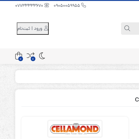
07733333670
09050059955
ورود | ثبت‌نام
0
0
کابینت باتری 48 ولت
کابینت باتری 96 ولت
کابینت باتری 240 ولت