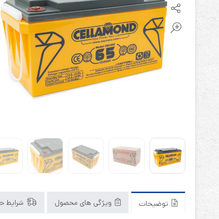
باتری آلکالاین
روش های تخلیه
سلاموند
موریسل
کینگ بت
یونیتکس پاور
ویژگی های محصول
شرایط حم
توضیحات