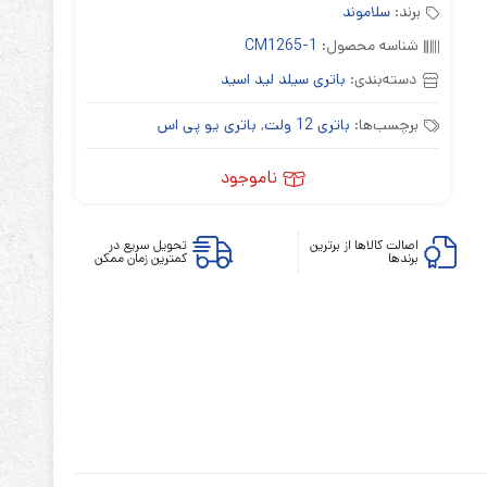
برند:
سلاموند
شناسه محصول:
CM1265-1
دسته‌بندی:
باتری سیلد لید اسید
برچسب‌ها:
باتری 12 ولت
,
باتری یو پی اس
ابزارهای مدیریت یوپی‌اس
ناموجود
تابلوی بای پس
ترانس ایزوله
اصالت کالاها از برترین
تحویل سریع در
برندها
کمترین زمان ممکن