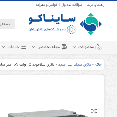
راهنمای خرید
سؤالات متداول
قوانین و مقررات
محصولات
مجله تخصصی
خدمات
خانه
-
باتری سیلد لید اسید
-
باتری سلاموند 12 ولت 65 آمپر ساعت Cellamond
باتری سیلد لید اسید
مبانی باتری
باتری 4 ولت
انواع باتری
باتری 6 ولت
تست و کنترل
باتری 12 ولت
طول عمر باتری
باتری لیتیوم
باتری هوشمند
باتری نیکل کادمیوم
بسته بندی و ایمنی
باتری نیکل متال هیدرید
روش های شارژ