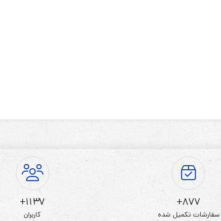
1137+
877+
سفارشات تکمیل شده
کاربران