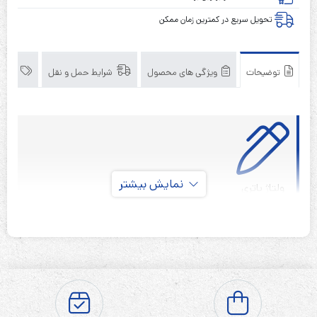
تحویل سریع در کمترین زمان ممکن
توضیحات
ویژگی های محصول
شرایط حمل و نقل
برند
نمایش بیشتر
۱۲ ولت
ولتاژ باتری
۷ آمپر
آمپر باتری
T1
نوع ترمینال
۱۲ ماه
گارانتی
۲۰۲۲
سال تولید