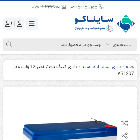
07733333670
09050059955
|
خانه
-
باتری سیلد لید اسید
-
باتری کینگ بت 7 آمپر 12 ولت مدل
KB1207