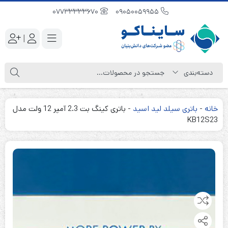
07733333670
09050059955
|
خانه
-
باتری سیلد لید اسید
-
باتری کینگ بت 2.3 آمپر 12 ولت مدل
KB12S23