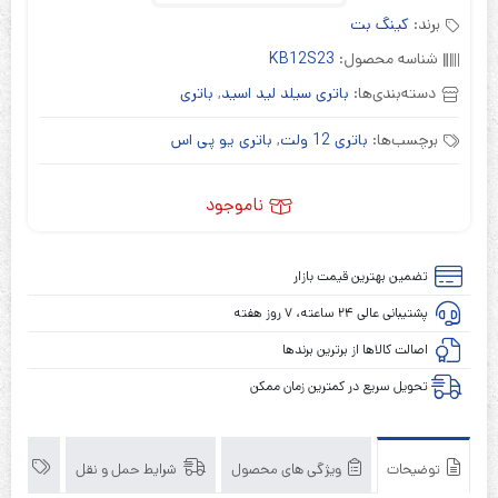
برند:
کینگ بت
شناسه محصول:
KB12S23
دسته‌بندی‌ها:
باتری سیلد لید اسید
,
باتری
برچسب‌ها:
باتری 12 ولت
,
باتری یو پی اس
ناموجود
تضمین بهترین قیمت بازار
پشتیبانی عالی ۲۴ ساعته، ۷ روز هفته
اصالت کالاها از برترین برندها
تحویل سریع در کمترین زمان ممکن
توضیحات
ویژگی های محصول
شرایط حمل و نقل
برند